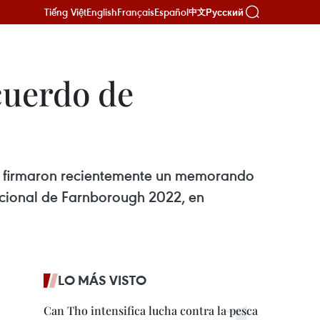
Tiếng Việt
English
Français
Español
Русский
中文
cuerdo de
nes, firmaron recientemente un memorando
nacional de Farnborough 2022, en
LO MÁS VISTO
Can Tho intensifica lucha contra la pesca