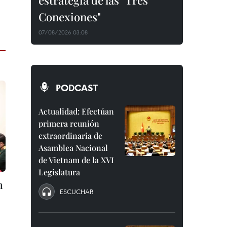
estrategia de las "Tres
Conexiones"
07/08/2026 03:08
PODCAST
Actualidad: Efectúan
primera reunión
extraordinaria de
Asamblea Nacional
de Vietnam de la XVI
Legislatura
m
ESCUCHAR