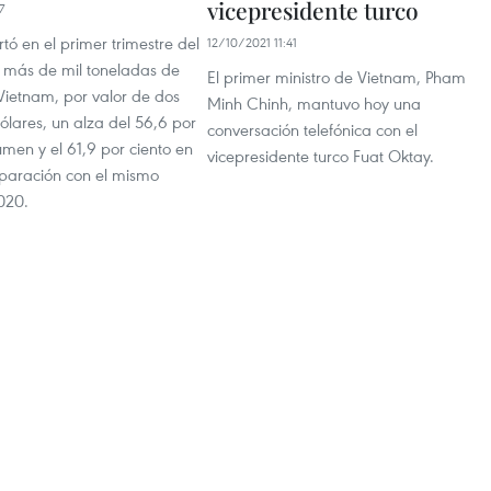
vicepresidente turco
7
tó en el primer trimestre del
12/10/2021 11:41
 más de mil toneladas de
El primer ministro de Vietnam, Pham
Vietnam, por valor de dos
Minh Chinh, mantuvo hoy una
ólares, un alza del 56,6 por
conversación telefónica con el
umen y el 61,9 por ciento en
vicepresidente turco Fuat Oktay.
paración con el mismo
020.