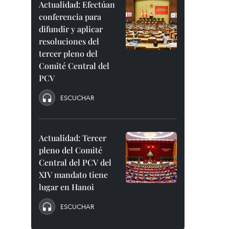
Actualidad: Efectúan
conferencia para
difundir y aplicar
resoluciones del
tercer pleno del
Comité Central del
PCV
ESCUCHAR
Actualidad: Tercer
pleno del Comité
Central del PCV del
XIV mandato tiene
lugar en Hanoi
ESCUCHAR