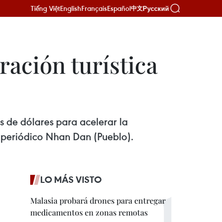
Tiếng Việt
English
Français
Español
Русский
中文
ación turística
s de dólares para acelerar la
l periódico Nhan Dan (Pueblo).
LO MÁS VISTO
Malasia probará drones para entregar
medicamentos en zonas remotas