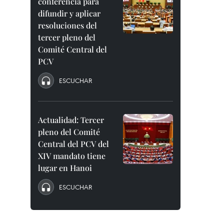
conferencia para
difundir y aplicar
resoluciones del
tercer pleno del
Comité Central del
PCV
ESCUCHAR
Actualidad: Tercer
pleno del Comité
Central del PCV del
XIV mandato tiene
lugar en Hanoi
ESCUCHAR