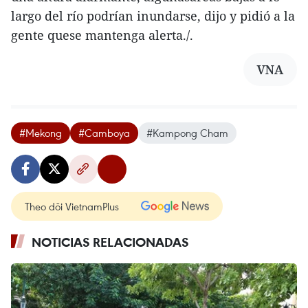
largo del río podrían inundarse, dijo y pidió a la
gente quese mantenga alerta./.
VNA
#Mekong
#Camboya
#Kampong Cham
Theo dõi VietnamPlus
NOTICIAS RELACIONADAS