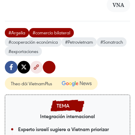
VNA
#Argelia
#comercio bilateral
#cooperación económica
#Petrovietnam
#Sonatrach
#exportaciones
Theo dõi VietnamPlus
Integración internacional
Experto israelí sugiere a Vietnam priorizar