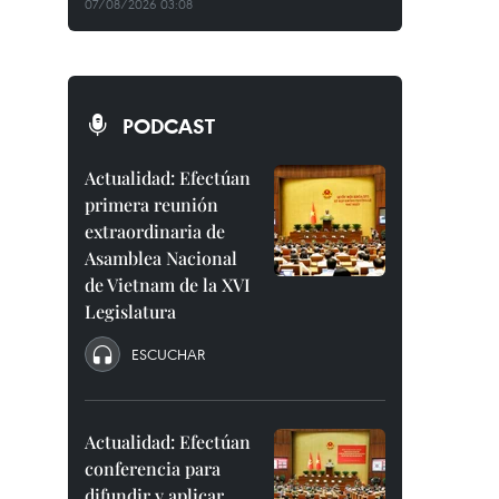
07/08/2026 03:08
PODCAST
Actualidad: Efectúan
primera reunión
extraordinaria de
Asamblea Nacional
de Vietnam de la XVI
Legislatura
ESCUCHAR
Actualidad: Efectúan
conferencia para
difundir y aplicar