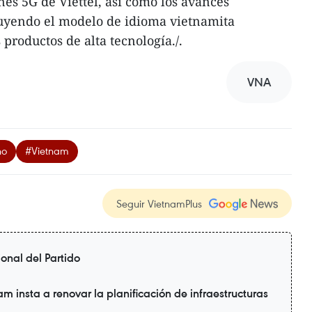
es 5G de Viettel, así como los avances
luyendo el modelo de idioma vietnamita
 productos de alta tecnología./.
VNA
no
#Vietnam
Seguir VietnamPlus
nal del Partido
 insta a renovar la planificación de infraestructuras