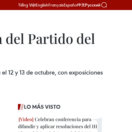
Tiếng Việt
English
Français
Español
Русский
中文
del Partido del
l 12 y 13 de octubre, con exposiciones
LO MÁS VISTO
Celebran conferencia para
difundir y aplicar resoluciones del III