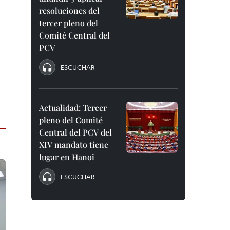
resoluciones del
tercer pleno del
Comité Central del
PCV
ESCUCHAR
Actualidad: Tercer
pleno del Comité
Central del PCV del
XIV mandato tiene
lugar en Hanoi
ESCUCHAR