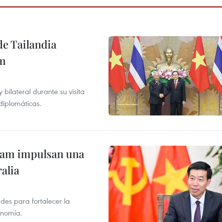
de Tailandia
am
ilateral durante su visita
 diplomáticas.
tnam impulsan una
alia
des para fortalecer la
onomía.