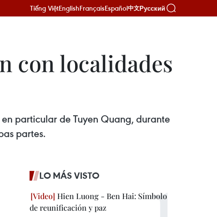
Tiếng Việt
English
Français
Español
Русский
中文
n con localidades
y en particular de Tuyen Quang, durante
bas partes.
LO MÁS VISTO
Hien Luong - Ben Hai: Símbolo
de reunificación y paz