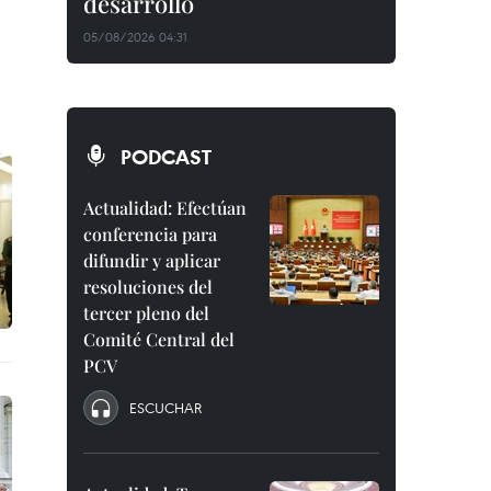
desarrollo
05/08/2026 04:31
PODCAST
Actualidad: Efectúan
conferencia para
difundir y aplicar
resoluciones del
tercer pleno del
Comité Central del
PCV
ESCUCHAR