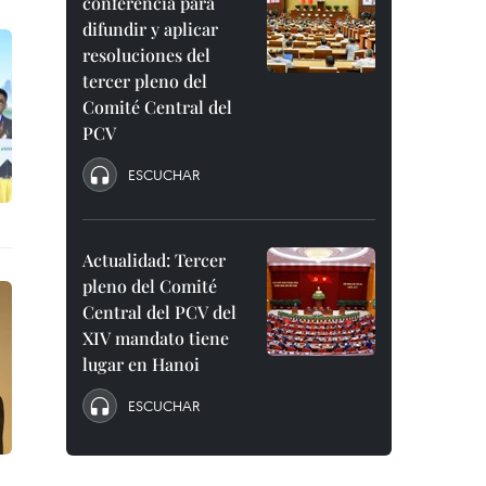
conferencia para
difundir y aplicar
resoluciones del
tercer pleno del
Comité Central del
PCV
ESCUCHAR
Actualidad: Tercer
pleno del Comité
Central del PCV del
XIV mandato tiene
lugar en Hanoi
ESCUCHAR