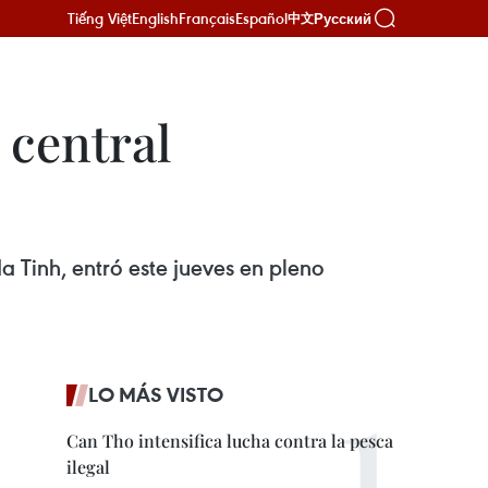
Tiếng Việt
English
Français
Español
Русский
中文
 central
a Tinh, entró este jueves en pleno
LO MÁS VISTO
Can Tho intensifica lucha contra la pesca
ilegal