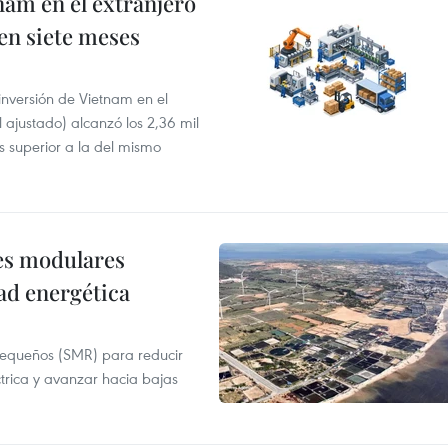
nam en el extranjero
 en siete meses
 inversión de Vietnam en el
l ajustado) alcanzó los 2,36 mil
s superior a la del mismo
res modulares
ad energética
pequeños (SMR) para reducir
ctrica y avanzar hacia bajas