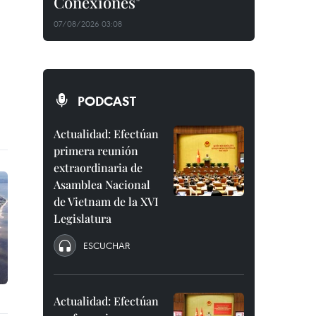
Conexiones"
07/08/2026 03:08
PODCAST
Actualidad: Efectúan
primera reunión
extraordinaria de
Asamblea Nacional
de Vietnam de la XVI
Legislatura
ESCUCHAR
Actualidad: Efectúan