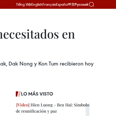
Tiếng Việt
English
Français
Español
Русский
中文
necesitados en
k Lak, Dak Nong y Kon Tum recibieron hoy
LO MÁS VISTO
Hien Luong - Ben Hai: Símbolo
de reunificación y paz