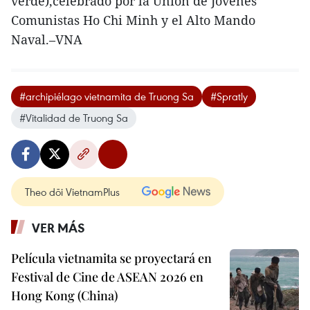
verde),celebrado por la Unión de Jóvenes
Comunistas Ho Chi Minh y el Alto Mando
Naval.–VNA
#archipiélago vietnamita de Truong Sa
#Spratly
#Vitalidad de Truong Sa
Theo dõi VietnamPlus
VER MÁS
Película vietnamita se proyectará en
Festival de Cine de ASEAN 2026 en
Hong Kong (China)