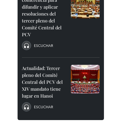
difundir y aplicar
resoluciones del
tercer pleno del
Comité Central del
PCV
ESCUCHAR
Actualidad: Tercer
pleno del Comité
Central del PCV del
XIV mandato tiene
lugar en Hanoi
ESCUCHAR