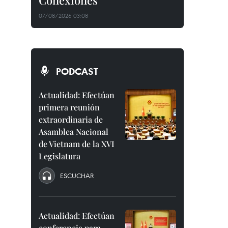
Conexiones"
07/08/2026 03:08
PODCAST
Actualidad: Efectúan
primera reunión
extraordinaria de
Asamblea Nacional
de Vietnam de la XVI
Legislatura
ESCUCHAR
Actualidad: Efectúan
conferencia para