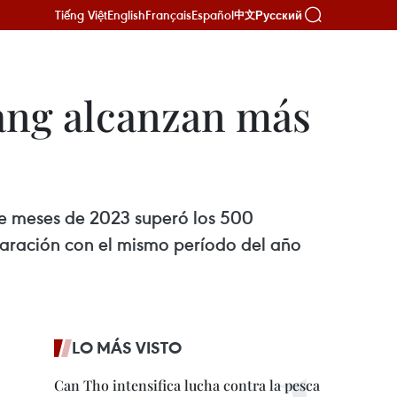
Tiếng Việt
English
Français
Español
Русский
中文
iang alcanzan más
ete meses de 2023 superó los 500
paración con el mismo período del año
LO MÁS VISTO
Can Tho intensifica lucha contra la pesca