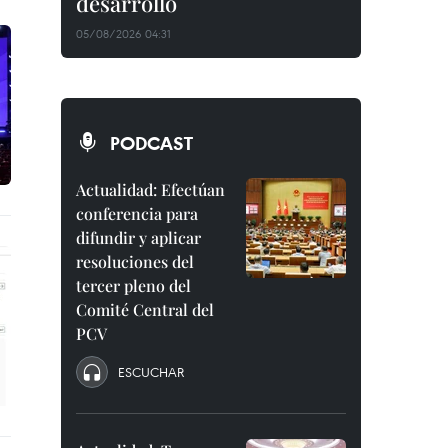
desarrollo
05/08/2026 04:31
PODCAST
Actualidad: Efectúan
conferencia para
difundir y aplicar
resoluciones del
tercer pleno del
Comité Central del
PCV
ESCUCHAR