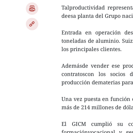
Talproductividad represen
deesa planta del Grupo nac
Entrada en operación de
toneladas de aluminio. Sui
los principales clientes.
Ademásde vender ese prod
contratoscon los socios 
producción dematerias para 
Una vez puesta en función c
más de 214 millones de dóla
El GICM cumplió su co
formaciónvocacional y g