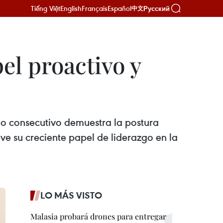
Tiếng Việt
English
Français
Español
Русский
中文
el proactivo y
ño consecutivo demuestra la postura
e su creciente papel de liderazgo en la
LO MÁS VISTO
Malasia probará drones para entregar