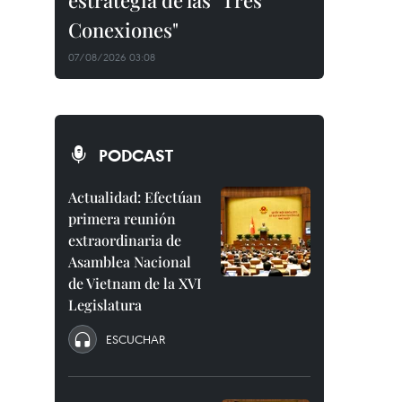
estrategia de las "Tres
Conexiones"
07/08/2026 03:08
PODCAST
Actualidad: Efectúan
primera reunión
extraordinaria de
Asamblea Nacional
de Vietnam de la XVI
Legislatura
ESCUCHAR