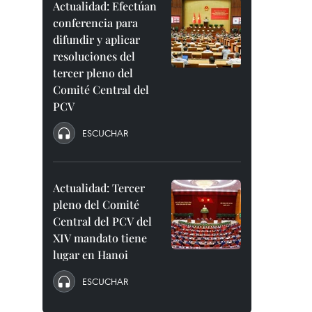
Actualidad: Efectúan
conferencia para
difundir y aplicar
resoluciones del
tercer pleno del
Comité Central del
PCV
ESCUCHAR
Actualidad: Tercer
pleno del Comité
Central del PCV del
XIV mandato tiene
lugar en Hanoi
ESCUCHAR