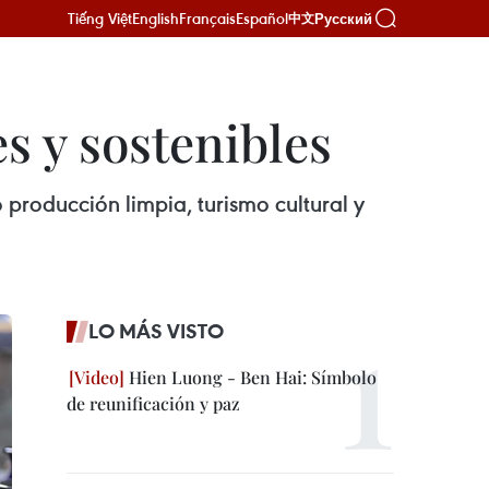
Tiếng Việt
English
Français
Español
Русский
中文
s y sostenibles
 producción limpia, turismo cultural y
LO MÁS VISTO
Hien Luong - Ben Hai: Símbolo
de reunificación y paz