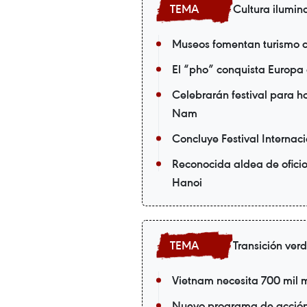
Cultura ilumin
Museos fomentan turismo c
El “pho” conquista Europa
Celebrarán festival para 
Nam
Concluye Festival Internac
Reconocida aldea de oficio
Hanoi
Transición ver
Vietnam necesita 700 mil m
Nuevo programa de acción 