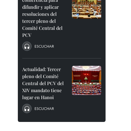
difundir y aplicar
resoluciones del
tercer pleno del
Comité Central del
PCV
ESCUCHAR
Actualidad: Tercer
pleno del Comité
Central del PCV del
XIV mandato tiene
lugar en Hanoi
ESCUCHAR