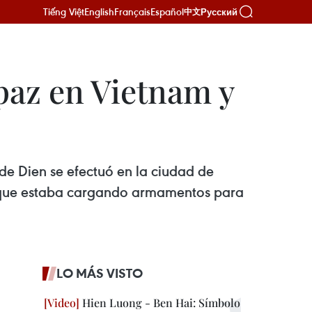
Tiếng Việt
English
Français
Español
Русский
中文
az en Vietnam y
e Dien se efectuó en la ciudad de
tar que estaba cargando armamentos para
LO MÁS VISTO
Hien Luong - Ben Hai: Símbolo