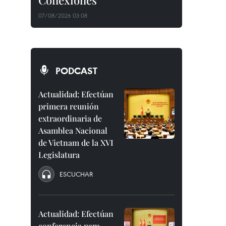
Conexiones"
07/08/2026 03:08
PODCAST
Actualidad: Efectúan
primera reunión
extraordinaria de
Asamblea Nacional
de Vietnam de la XVI
Legislatura
ESCUCHAR
Actualidad: Efectúan
conferencia para