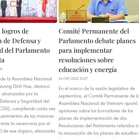
 logros de
Comité Permanente del
 de Defensa y
Parlamento debate planes
d del Parlamento
para implementar
ta
resoluciones sobre
educación y energía
38
e de la Asamblea Nacional
24/09/2022 12:07
Vuong Dinh Hue, destacó
En el marco de la sesión legislativa de
s alcanzados por la
septiembre, el Comité Permanente de l
Defensa y Seguridad del
Asamblea Nacional de Vietnam aportó
CDS), cumpliendo cada vez
opiniones sobre los borradores de los
uerimientos de las misiones
planes de implementación de dos
rante la ceremonia por el
Resoluciones del Parlamento referidos a
30 de ese órgano, efectuada
la renovación de los planes de estudios 
.