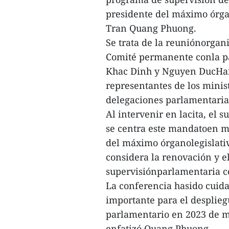
presidente del máximo órgan
Tran Quang Phuong.
Se trata de la reuniónorgan
Comité permanente conla par
Khac Dinh y Nguyen DucHai;
representantes de los minis
delegaciones parlamentarias
Al intervenir en lacita, el
se centra este mandatoen mej
del máximo órganolegislati
considera la renovación y e
supervisiónparlamentaria c
La conferencia hasido cuid
importante para el desplieg
parlamentario en 2023 de ma
enfatizó Quang Phuong.