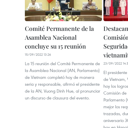
Comité Permanente de la
Destacan
Asamblea Nacional
Comisión
concluye su 15 reunión
Segurida
vietnami
15/09/2022 13:26
La 15 reunión del Comité Permanente de
23/09/2022 14:
la Asamblea Nacional (AN, Parlamento)
El president
de Vietnam completó hoy de manera
de Vietnam, 
seria y responsable, afirmó el presidente
hoy los logro
de la AN, Vuong Dinh Hue, al pronunciar
Comisión de 
un discurso de clausura del evento.
Parlamento (
mejor los req
trazadas, du
aniversario 
hoy en Hanoi