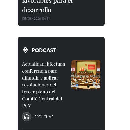
favorables para el
desarrollo
05/08/2026 04:31
PODCAST
Actualidad: Efectúan
conferencia para
difundir y aplicar
resoluciones del
tercer pleno del
Comité Central del
PCV
ESCUCHAR