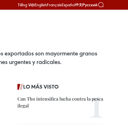
Tiếng Việt
English
Français
Español
Русский
中文
ctos exportados son mayormente granos
nes urgentes y radicales.
LO MÁS VISTO
Can Tho intensifica lucha contra la pesca
ilegal