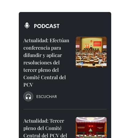
PODCAST
Actualidad: Efectúan
conferencia para
difundir y aplicar
resoluciones del
tercer pleno del
Comité Central del
PCV
ESCUCHAR
Actualidad: Tercer
pleno del Comité
Central del PCV del