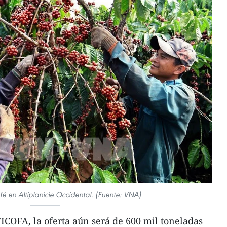
é en Altiplanicie Occidental. (Fuente: VNA)
ICOFA, la oferta aún será de 600 mil toneladas