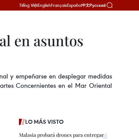
Tiếng Việt
English
Français
Español
Русский
中文
al en asuntos
ional y empeñarse en desplegar medidas
artes Concernientes en el Mar Oriental
LO MÁS VISTO
Malasia probará drones para entregar