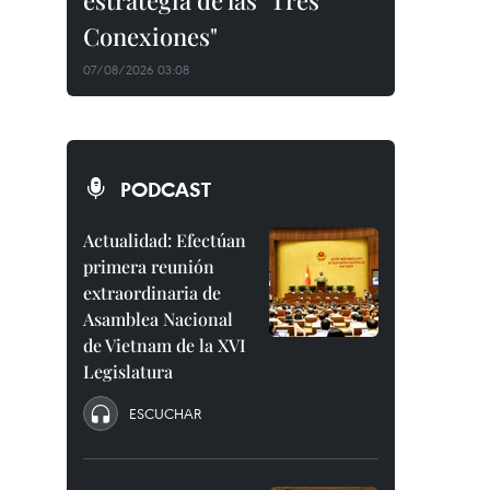
estrategia de las "Tres
Conexiones"
07/08/2026 03:08
PODCAST
Actualidad: Efectúan
primera reunión
extraordinaria de
Asamblea Nacional
de Vietnam de la XVI
Legislatura
ESCUCHAR