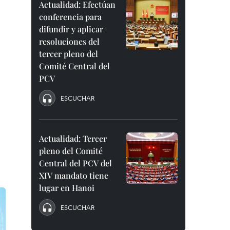
Actualidad: Efectúan
conferencia para
difundir y aplicar
resoluciones del
tercer pleno del
Comité Central del
PCV
ESCUCHAR
Actualidad: Tercer
pleno del Comité
Central del PCV del
XIV mandato tiene
lugar en Hanoi
ESCUCHAR