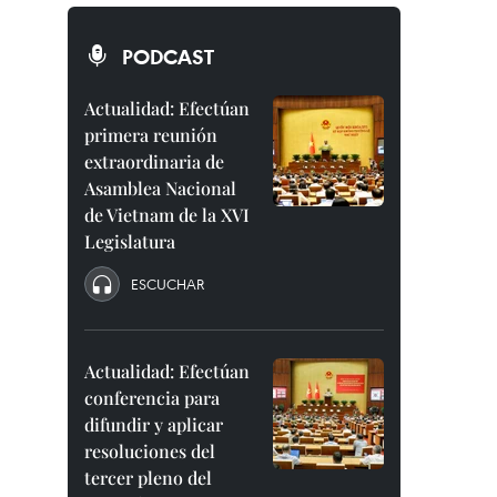
PODCAST
Actualidad: Efectúan
primera reunión
extraordinaria de
Asamblea Nacional
de Vietnam de la XVI
Legislatura
ESCUCHAR
Actualidad: Efectúan
conferencia para
difundir y aplicar
resoluciones del
tercer pleno del