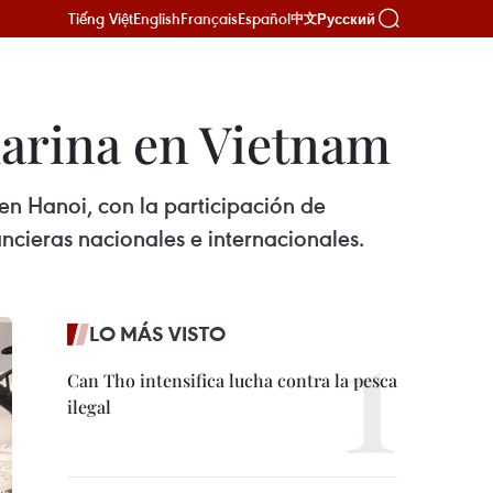
Tiếng Việt
English
Français
Español
Русский
中文
marina en Vietnam
en Hanoi, con la participación de
cieras nacionales e internacionales.
LO MÁS VISTO
Can Tho intensifica lucha contra la pesca
ilegal