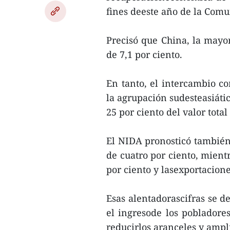
fines deeste año de la Com
Precisó que China, la mayor
de 7,1 por ciento.
En tanto, el intercambio c
la agrupación sudesteasiátic
25 por ciento del valor tota
El NIDA pronosticó tambié
de cuatro por ciento, mient
por ciento y lasexportacione
Esas alentadorascifras se d
el ingresode los pobladores
reducirlos aranceles y amplia