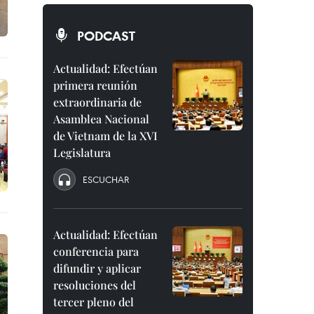
PODCAST
Actualidad: Efectúan
primera reunión
extraordinaria de
Asamblea Nacional
de Vietnam de la XVI
Legislatura
ESCUCHAR
Actualidad: Efectúan
conferencia para
difundir y aplicar
resoluciones del
tercer pleno del