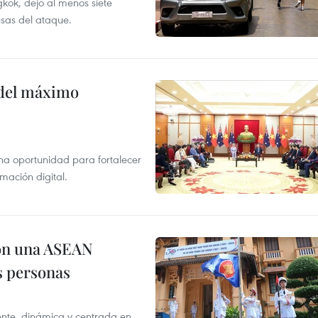
kok, dejó al menos siete
usas del ataque.
o del máximo
na oportunidad para fortalecer
mación digital.
on una ASEAN
as personas
nte, dinámica y centrada en