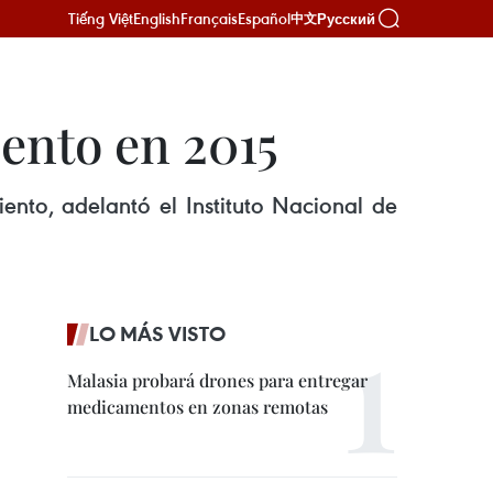
Tiếng Việt
English
Français
Español
Русский
中文
iento en 2015
nto, adelantó el Instituto Nacional de
LO MÁS VISTO
Malasia probará drones para entregar
medicamentos en zonas remotas