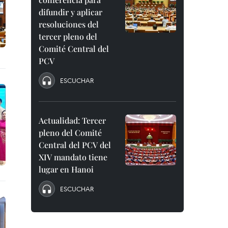
difundir y aplicar
resoluciones del
tercer pleno del
Comité Central del
PCV
ESCUCHAR
Actualidad: Tercer
pleno del Comité
Central del PCV del
XIV mandato tiene
lugar en Hanoi
ESCUCHAR