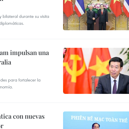
ilateral durante su visita
 diplomáticas.
tnam impulsan una
alia
des para fortalecer la
onomía.
ática con nuevas
or