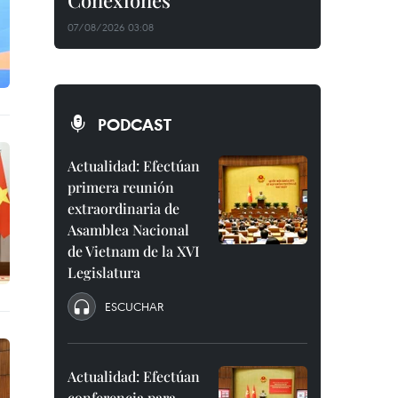
Conexiones"
07/08/2026 03:08
PODCAST
Actualidad: Efectúan
primera reunión
extraordinaria de
Asamblea Nacional
de Vietnam de la XVI
Legislatura
ESCUCHAR
Actualidad: Efectúan
conferencia para