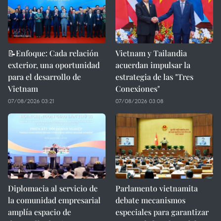
📝Enfoque: Cada relación
Vietnam y Tailandia
exterior, una oportunidad
acuerdan impulsar la
para el desarrollo de
estrategia de las "Tres
Vietnam
Conexiones"
07/08/2026 03:21
07/08/2026 03:08
Diplomacia al servicio de
Parlamento vietnamita
la comunidad empresarial
debate mecanismos
amplía espacio de
especiales para garantizar