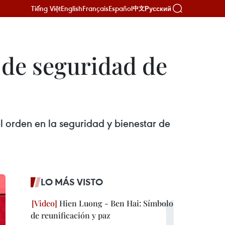
Tiếng Việt
English
Français
Español
Русский
中文
s de seguridad de
l orden en la seguridad y bienestar de
LO MÁS VISTO
Hien Luong - Ben Hai: Símbolo
de reunificación y paz