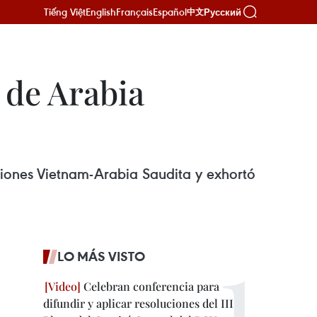
Tiếng Việt
English
Français
Español
Русский
中文
 de Arabia
aciones Vietnam-Arabia Saudita y exhortó
LO MÁS VISTO
Celebran conferencia para
difundir y aplicar resoluciones del III