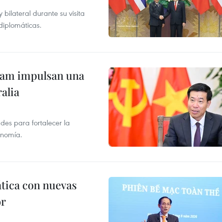
ilateral durante su visita
 diplomáticas.
tnam impulsan una
alia
des para fortalecer la
onomía.
ática con nuevas
or