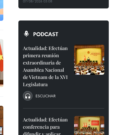
07/08/2026 03:08
PODCAST
Actualidad: Efectúan
primera reunión
extraordinaria de
Asamblea Nacional
de Vietnam de la XVI
Legislatura
ESCUCHAR
Actualidad: Efectúan
conferencia para
difundir y aplicar