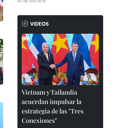
06/08/2026 00:30
VIDEOS
Vietnam y Tailandia
acuerdan impulsar la
estrategia de las "Tres
Conexiones"