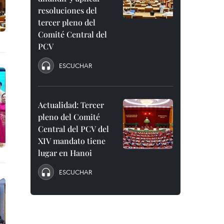
resoluciones del
tercer pleno del
Comité Central del
PCV
ESCUCHAR
Actualidad: Tercer
pleno del Comité
Central del PCV del
XIV mandato tiene
lugar en Hanoi
ESCUCHAR