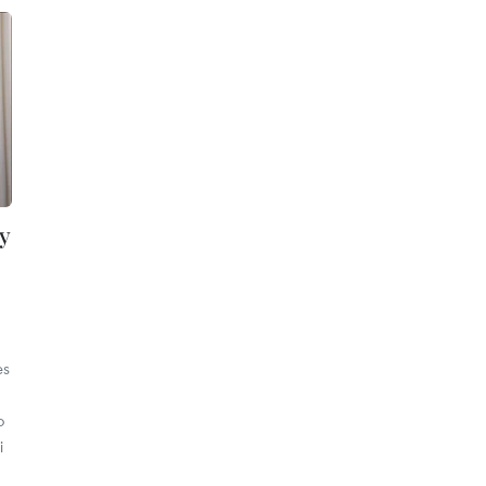
y
es
,
o
i