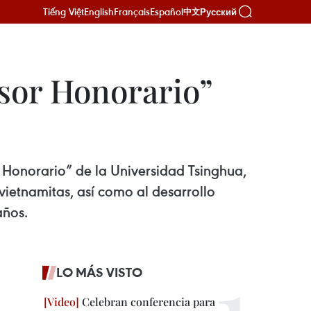
Tiếng Việt
English
Français
Español
Русский
中文
esor Honorario”
r Honorario” de la Universidad Tsinghua,
vietnamitas, así como al desarrollo
años.
LO MÁS VISTO
Celebran conferencia para