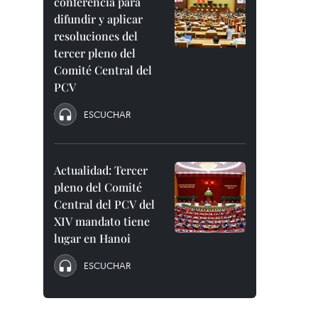
conferencia para
difundir y aplicar
resoluciones del
tercer pleno del
Comité Central del
PCV
ESCUCHAR
Actualidad: Tercer
pleno del Comité
Central del PCV del
XIV mandato tiene
lugar en Hanoi
ESCUCHAR