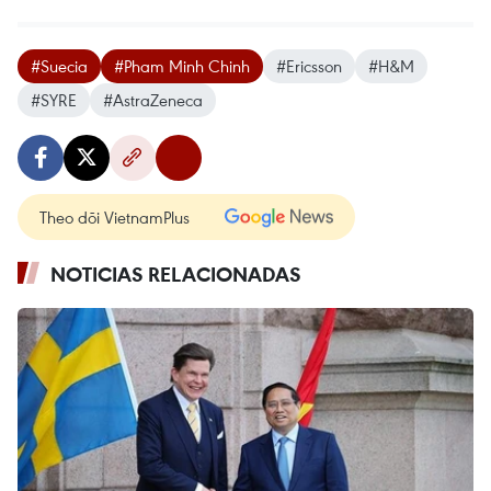
#Suecia
#Pham Minh Chinh
#Ericsson
#H&M
#SYRE
#AstraZeneca
Theo dõi VietnamPlus
NOTICIAS RELACIONADAS