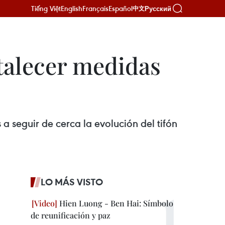
Tiếng Việt
English
Français
Español
Русский
中文
rtalecer medidas
 a seguir de cerca la evolución del tifón
LO MÁS VISTO
Hien Luong - Ben Hai: Símbolo
de reunificación y paz