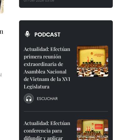
07/08/2026 03:08
en
PODCAST
Actualidad: Efectúan
primera reunión
extraordinaria de
Asamblea Nacional
l
de Vietnam de la XVI
Legislatura
ESCUCHAR
Actualidad: Efectúan
conferencia para
difundir y aplicar