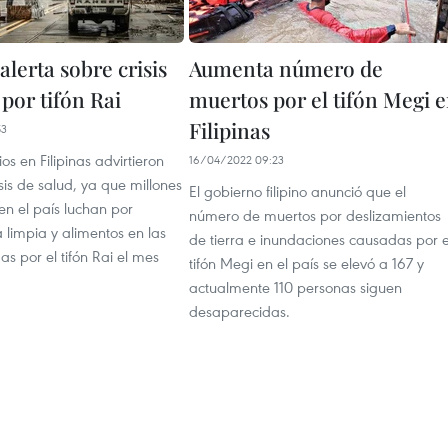
 alerta sobre crisis
Aumenta número de
 por tifón Rai
muertos por el tifón Megi 
Filipinas
53
os en Filipinas advirtieron
16/04/2022 09:23
sis de salud, ya que millones
El gobierno filipino anunció que el
en el país luchan por
número de muertos por deslizamientos
 limpia y alimentos en las
de tierra e inundaciones causadas por e
s por el tifón Rai el mes
tifón Megi en el país se elevó a 167 y
actualmente 110 personas siguen
desaparecidas.