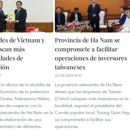
des de Vietnam y
Provincia de Ha Nam se
scan más
compromete a facilitar
dades de
operaciones de inversores
ión
taiwaneses
1
22/03/2023 01:32
 la oficina de la alcaldía de
La provincia vietnamita de Ha Nam
Izumiotsu de la prefectura
desea que las empresas de Taiwán
 Osaka, Nakayama Hideto,
(China) coloquen más inversiones en la
seo de cooperar con la
localidad, expresó el presidente del
rvietnamita de Ha Nam en la
Comité popular local, Truong Quoc Huy,
 la elaboración de una
se comprometió a facilitar sus
ministro de alimentos.
operaciones.