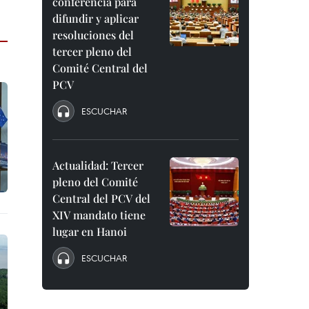
conferencia para
difundir y aplicar
resoluciones del
tercer pleno del
Comité Central del
PCV
ESCUCHAR
Actualidad: Tercer
pleno del Comité
Central del PCV del
XIV mandato tiene
lugar en Hanoi
ESCUCHAR