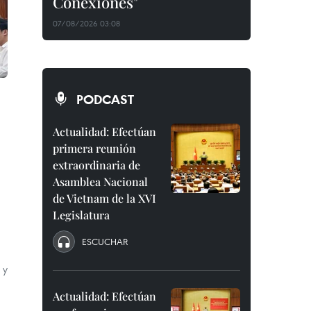
Conexiones"
07/08/2026 03:08
PODCAST
Actualidad: Efectúan
primera reunión
extraordinaria de
Asamblea Nacional
de Vietnam de la XVI
Legislatura
ESCUCHAR
 y
Actualidad: Efectúan