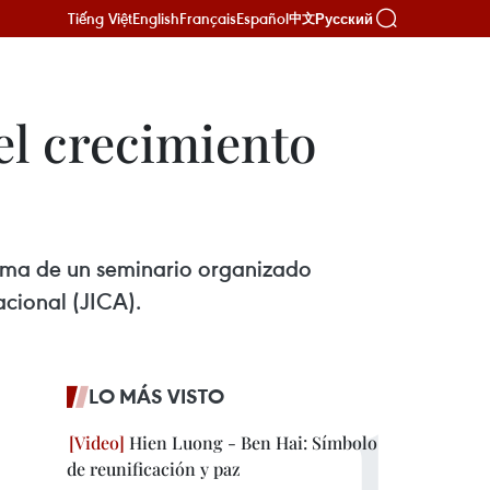
Tiếng Việt
English
Français
Español
Русский
中文
el crecimiento
 tema de un seminario organizado
cional (JICA).
LO MÁS VISTO
Hien Luong - Ben Hai: Símbolo
de reunificación y paz