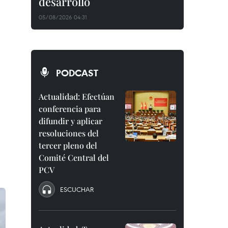
desarrollo
05/08/2026 04:31
PODCAST
Actualidad: Efectúan
conferencia para
difundir y aplicar
resoluciones del
tercer pleno del
Comité Central del
PCV
ESCUCHAR