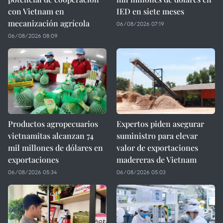
con Vietnam en
IED en siete meses
mecanización agrícola
06/08/2026 07:19
06/08/2026 08:09
Productos agropecuarios
Expertos piden asegurar
vietnamitas alcanzan 74
suministro para elevar
mil millones de dólares en
valor de exportaciones
exportaciones
madereras de Vietnam
06/08/2026 05:34
06/08/2026 05:03