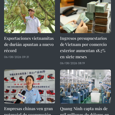
Exportaciones vietnamitas
Ingresos presupuestarios
de durián apuntan a nuevo
de Vietnam por comercio
récord
exterior aumentan 18,7%
en siete meses
06/08/2026 09:31
06/08/2026 08:19
Empresas chinas ven gran
Quang Ninh capta más de
potencial de cooperación
mil millones de dólares en