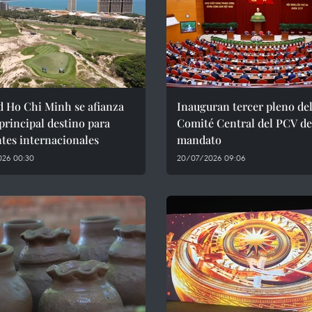
d Ho Chi Minh se afianza
Inauguran tercer pleno de
rincipal destino para
Comité Central del PCV de
ntes internacionales
mandato
026 00:30
20/07/2026 09:06