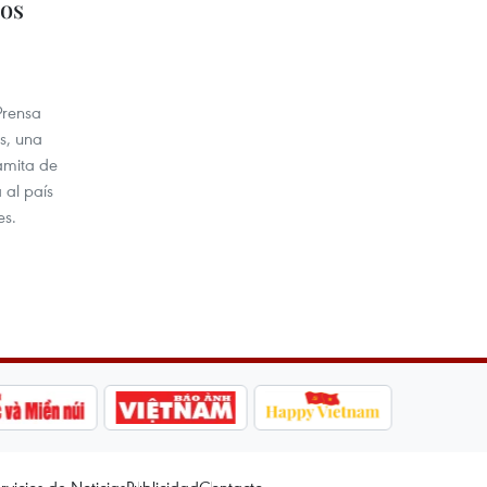
ios
Prensa
os, una
amita de
 al país
es.
rvicios de Noticias
Publicidad
Contacto