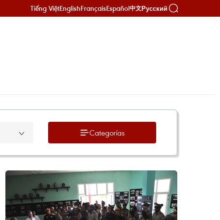
Tiếng Việt
English
Français
Español
Русский
中文
Categorías