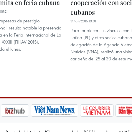
mita en feria cubana
cooperación con soc
cubanos
05:21
mpresas de prestigio
31/07/2015 10:01
onal, resulta notable la presencia
Para fortalecer sus vínculos con 
a en la Feria Internacional de La
Latina (PL) y otros socios cuban
XXXIII (FIHAV 2015),
delegación de la Agencia Vietn
a el lunes.
Noticias (VNA), realizó una visita
caribeño del 25 al 30 de este m
Propiedad Intelectual
Condiciones de Uso
RSS
Apoyo
Idiomas
VNA
Se