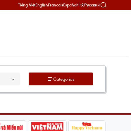
Tiếng Việt
English
Français
Español
Русский
中文
Categorías