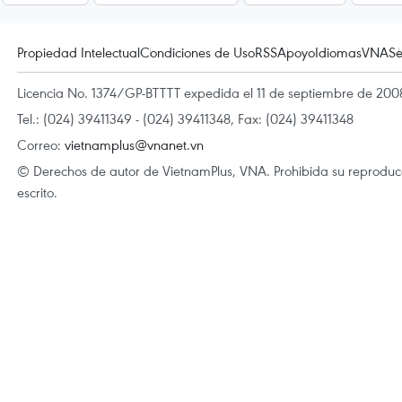
Propiedad Intelectual
Condiciones de Uso
RSS
Apoyo
Idiomas
VNA
Se
Licencia No. 1374/GP-BTTTT expedida el 11 de septiembre de 2008
Tel.: (024) 39411349 - (024) 39411348, Fax: (024) 39411348
Correo:
vietnamplus@vnanet.vn
© Derechos de autor de VietnamPlus, VNA. Prohibida su reproducci
escrito.