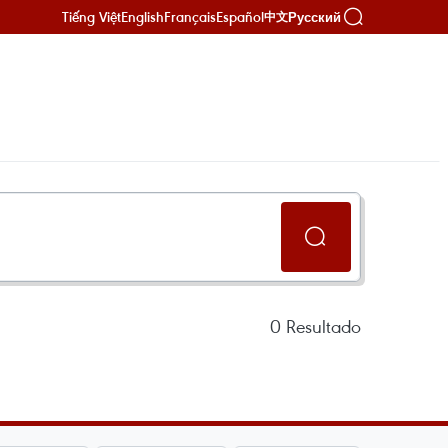
Tiếng Việt
English
Français
Español
Русский
中文
0
Resultado