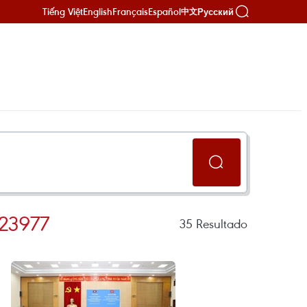
Tiếng Việt
English
Français
Español
Русский
中文
23977
35
Resultado