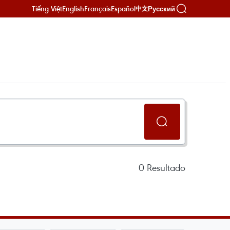
Tiếng Việt
English
Français
Español
Русский
中文
0
Resultado