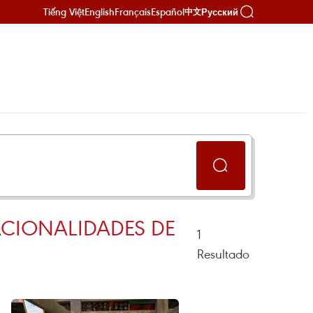
Tiếng Việt
English
Français
Español
Русский
中文
ACIONALIDADES DE
1
Resultado