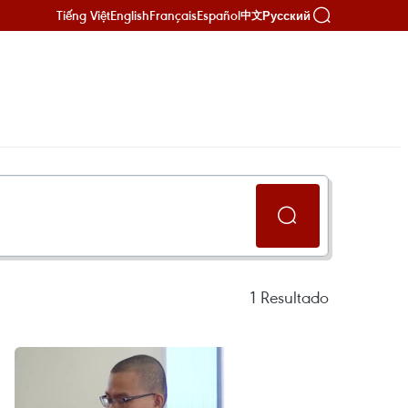
Tiếng Việt
English
Français
Español
Русский
中文
1
Resultado