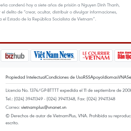
sureña condenó hoy a siete años de prisión a Nguyen Dinh Thanh,
l delito de “crear, ocultar, distribuir o divulgar informaciones,
a el Estado de la República Socialista de Vietnam”.
Propiedad Intelectual
Condiciones de Uso
RSS
Apoyo
Idiomas
VNA
Se
Licencia No. 1374/GP-BTTTT expedida el 11 de septiembre de 2008
Tel.: (024) 39411349 - (024) 39411348, Fax: (024) 39411348
Correo:
vietnamplus@vnanet.vn
© Derechos de autor de VietnamPlus, VNA. Prohibida su reproducci
escrito.