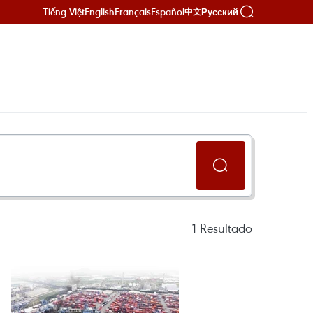
Tiếng Việt
English
Français
Español
Русский
中文
1
Resultado