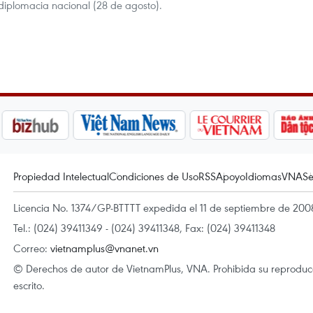
 diplomacia nacional (28 de agosto).
Propiedad Intelectual
Condiciones de Uso
RSS
Apoyo
Idiomas
VNA
Se
Licencia No. 1374/GP-BTTTT expedida el 11 de septiembre de 2008
Tel.: (024) 39411349 - (024) 39411348, Fax: (024) 39411348
Correo:
vietnamplus@vnanet.vn
© Derechos de autor de VietnamPlus, VNA. Prohibida su reproducci
escrito.