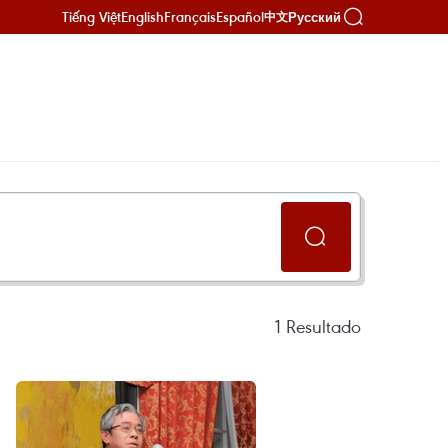
Tiếng Việt
English
Français
Español
Русский
中文
1
Resultado