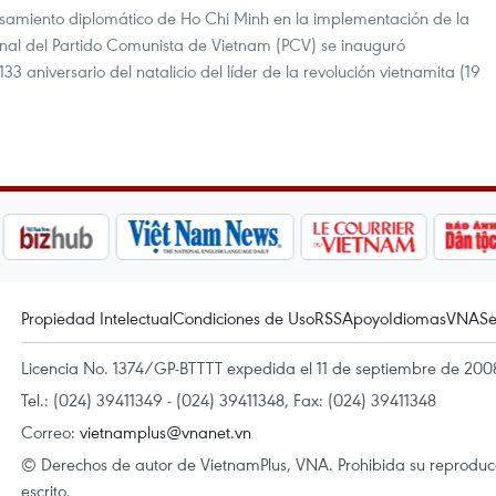
nsamiento diplomático de Ho Chi Minh en la implementación de la
ional del Partido Comunista de Vietnam (PCV) se inauguró
3 aniversario del natalicio del líder de la revolución vietnamita (19
Propiedad Intelectual
Condiciones de Uso
RSS
Apoyo
Idiomas
VNA
Se
Licencia No. 1374/GP-BTTTT expedida el 11 de septiembre de 2008
Tel.: (024) 39411349 - (024) 39411348, Fax: (024) 39411348
Correo:
vietnamplus@vnanet.vn
© Derechos de autor de VietnamPlus, VNA. Prohibida su reproducci
escrito.