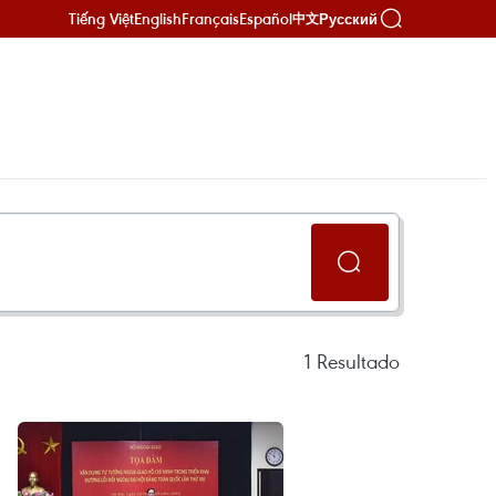
Tiếng Việt
English
Français
Español
Русский
中文
1
Resultado