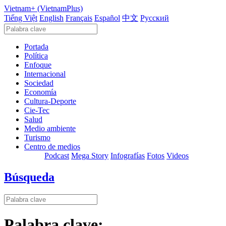
Vietnam+ (VietnamPlus)
Tiếng Việt
English
Français
Español
中文
Русский
Portada
Política
Enfoque
Internacional
Sociedad
Economía
Cultura-Deporte
Cie-Tec
Salud
Medio ambiente
Turismo
Centro de medios
Podcast
Mega Story
Infografías
Fotos
Videos
Búsqueda
Palabra clave: