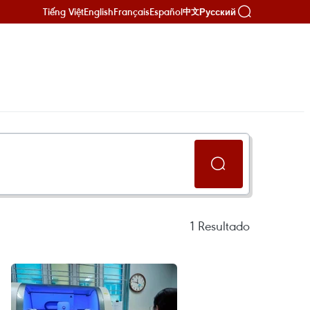
Tiếng Việt
English
Français
Español
Русский
中文
1
Resultado