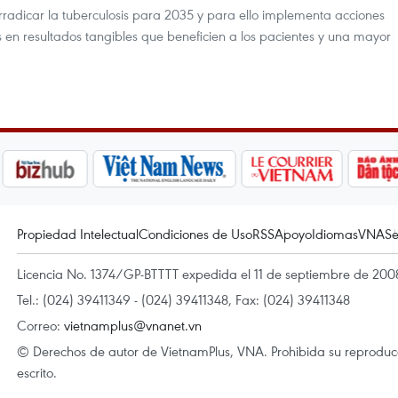
adicar la tuberculosis para 2035 y para ello implementa acciones
es en resultados tangibles que beneficien a los pacientes y una mayor
Propiedad Intelectual
Condiciones de Uso
RSS
Apoyo
Idiomas
VNA
Se
Licencia No. 1374/GP-BTTTT expedida el 11 de septiembre de 2008
Tel.: (024) 39411349 - (024) 39411348, Fax: (024) 39411348
Correo:
vietnamplus@vnanet.vn
© Derechos de autor de VietnamPlus, VNA. Prohibida su reproducci
escrito.