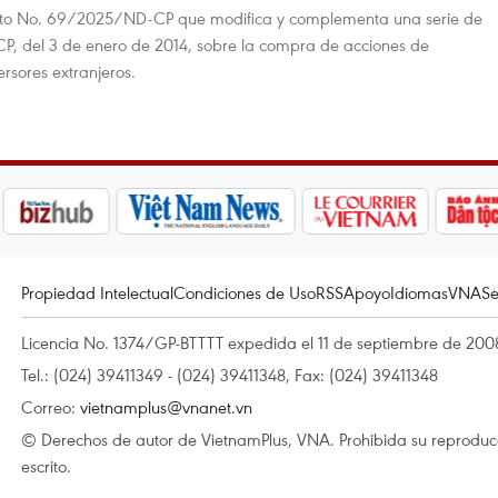
reto No. 69/2025/ND-CP que modifica y complementa una serie de
CP, del 3 de enero de 2014, sobre la compra de acciones de
ersores extranjeros.
Propiedad Intelectual
Condiciones de Uso
RSS
Apoyo
Idiomas
VNA
Se
Licencia No. 1374/GP-BTTTT expedida el 11 de septiembre de 2008
Tel.: (024) 39411349 - (024) 39411348, Fax: (024) 39411348
Correo:
vietnamplus@vnanet.vn
© Derechos de autor de VietnamPlus, VNA. Prohibida su reproducci
escrito.