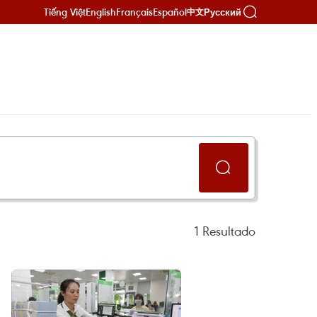
Tiếng Việt
English
Français
Español
Русский
中文
1
Resultado