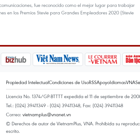
elecomunicaciones, fue reconocido como el mejor lugar para trabajar
nes en los Premios Stevie para Grandes Empleadores 2020 (Stevie
Propiedad Intelectual
Condiciones de Uso
RSS
Apoyo
Idiomas
VNA
Se
Licencia No. 1374/GP-BTTTT expedida el 11 de septiembre de 2008
Tel.: (024) 39411349 - (024) 39411348, Fax: (024) 39411348
Correo:
vietnamplus@vnanet.vn
© Derechos de autor de VietnamPlus, VNA. Prohibida su reproducci
escrito.