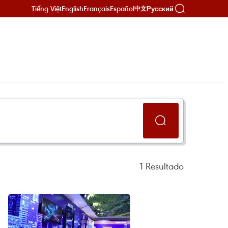
Tiếng Việt
English
Français
Español
Русский
中文
1
Resultado