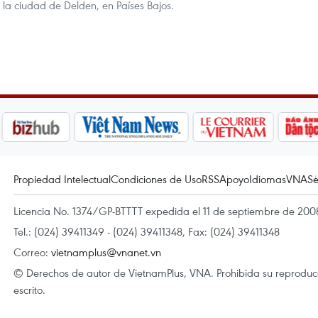
la ciudad de Delden, en Países Bajos.
Propiedad Intelectual
Condiciones de Uso
RSS
Apoyo
Idiomas
VNA
Se
Licencia No. 1374/GP-BTTTT expedida el 11 de septiembre de 2008
Tel.: (024) 39411349 - (024) 39411348, Fax: (024) 39411348
Correo:
vietnamplus@vnanet.vn
© Derechos de autor de VietnamPlus, VNA. Prohibida su reproducci
escrito.