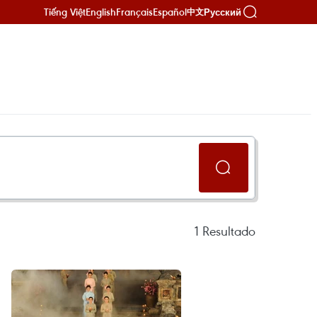
Tiếng Việt
English
Français
Español
Русский
中文
1
Resultado