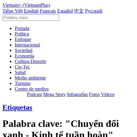
Vietnam+ (VietnamPlus)
Tiếng Việt
English
Français
Español
中文
Русский
Portada
Política
Enfoque
Internacional
Sociedad
Economía
Cultura-Deporte
Cie-Tec
Salud
Medio ambiente
Turismo
Centro de medios
Podcast
Mega Story
Infografías
Fotos
Videos
Etiquetas
Palabra clave:
"Chuyển đổi
xanh - Kinh tế tuần hoàn"