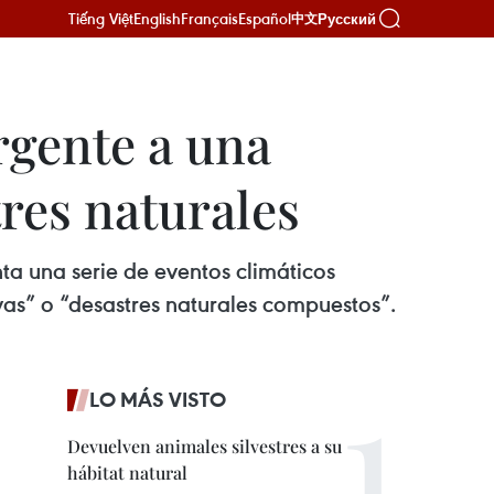
Tiếng Việt
English
Français
Español
Русский
中文
rgente a una
tres naturales
a una serie de eventos climáticos
as” o “desastres naturales compuestos”.
LO MÁS VISTO
Devuelven animales silvestres a su
hábitat natural