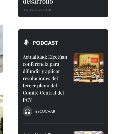
desarrollo
05/08/2026 04:31
PODCAST
Actualidad: Efectúan
conferencia para
difundir y aplicar
resoluciones del
tercer pleno del
Comité Central del
PCV
ESCUCHAR