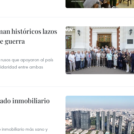
man históricos lazos
de guerra
 rusos que apoyaron al país
olidaridad entre ambas
ado inmobiliario
inmobiliario más sano y