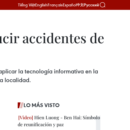
Tiếng Việt
English
Français
Español
Русский
中文
cir accidentes de
plicar la tecnología informativa en la
a localidad.
LO MÁS VISTO
Hien Luong - Ben Hai: Símbolo
de reunificación y paz