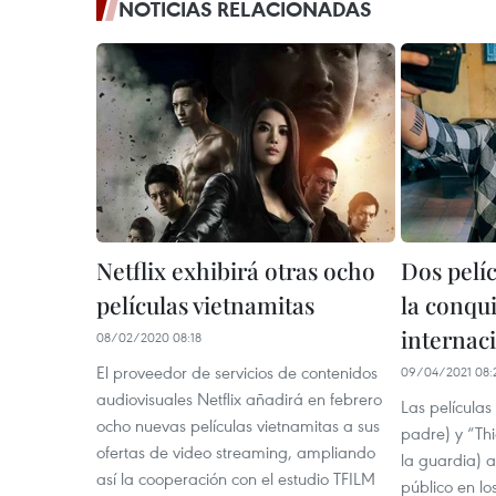
NOTICIAS RELACIONADAS
Netflix exhibirá otras ocho
Dos pelíc
películas vietnamitas
la conqu
internac
08/02/2020 08:18
El proveedor de servicios de contenidos
09/04/2021 08:
audiovisuales Netflix añadirá en febrero
Las películas
ocho nuevas películas vietnamitas a sus
padre) y “Th
ofertas de video streaming, ampliando
la guardia) a
así la cooperación con el estudio TFILM
público en lo