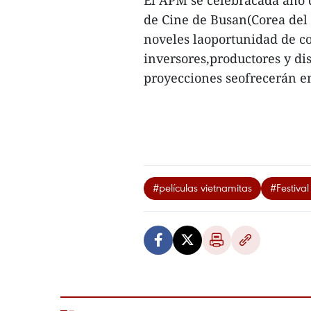
El APM se celebracada año d
de Cine de Busan(Corea del S
noveles laoportunidad de con
inversores,productores y dis
proyecciones seofrecerán en
#películas vietnamitas
#Festiva