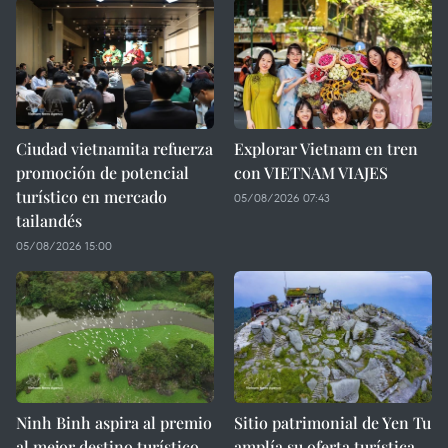
Ciudad vietnamita refuerza
Explorar Vietnam en tren
promoción de potencial
con VIETNAM VIAJES
turístico en mercado
05/08/2026 07:43
tailandés
05/08/2026 15:00
Ninh Binh aspira al premio
Sitio patrimonial de Yen Tu
al mejor destino turístico
amplía su oferta turística